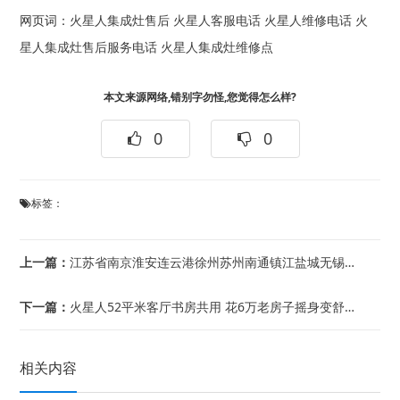
网页词：
火星人集成灶售后
火星人客服电话
火星人维修电话
火
星人集成灶售后服务电话
火星人集成灶维修点
本文来源网络,错别字勿怪,您觉得怎么样?
0
0
标签：
上一篇：
江苏省南京淮安连云港徐州苏州南通镇江盐城无锡制冷维修培训学校|
下一篇：
火星人52平米客厅书房共用 花6万老房子摇身变舒适家-火星人52平米小一居装修自...
相关内容